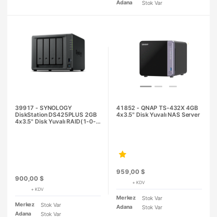
Adana
Stok Var
39917 - SYNOLOGY
41852 - QNAP TS-432X 4GB
DiskStation DS425PLUS 2GB
4x3.5" Disk Yuvalı NAS Server
4x3.5" Disk Yuvalı RAID(1-0-
5-6-10) NAS Server
959,00 $
900,00 $
+ KDV
+ KDV
Merkez
Stok Var
Merkez
Stok Var
Adana
Stok Var
Adana
Stok Var