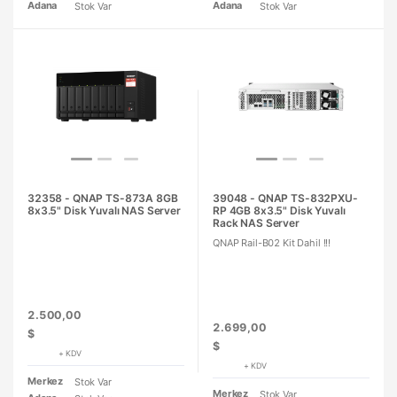
Adana
Adana
Stok Var
Stok Var
32358 - QNAP TS-873A 8GB
39048 - QNAP TS-832PXU-
8x3.5" Disk Yuvalı NAS Server
RP 4GB 8x3.5" Disk Yuvalı
Rack NAS Server
QNAP Rail-B02 Kit Dahil !!!
2.500,00
2.699,00
$
$
+ KDV
+ KDV
Merkez
Stok Var
Merkez
Stok Var