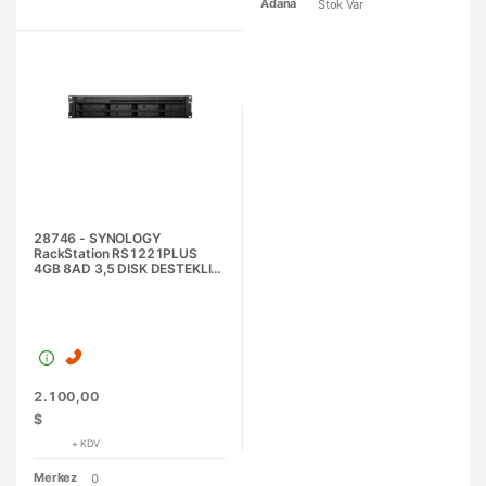
Adana
Stok Var
28746 - SYNOLOGY
RackStation RS1221PLUS
4GB 8AD 3,5 DISK DESTEKLI
NAS Server
2.100,00
$
+ KDV
Merkez
0