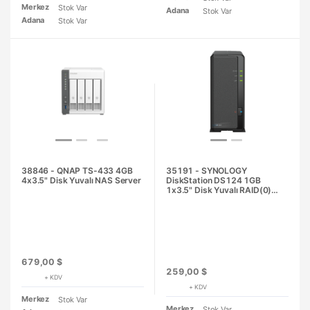
Merkez
Stok Var
Adana
Stok Var
Adana
Stok Var
38846 - QNAP TS-433 4GB
35191 - SYNOLOGY
4x3.5" Disk Yuvalı NAS Server
DiskStation DS124 1GB
1x3.5" Disk Yuvalı RAID(0)
NAS Server
679,00 $
259,00 $
+ KDV
+ KDV
Merkez
Stok Var
Merkez
Stok Var