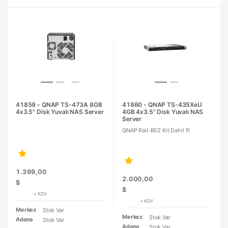
41859 - QNAP TS-473A 8GB
41860 - QNAP TS-435XeU
4x3.5" Disk Yuvalı NAS Server
4GB 4x3.5" Disk Yuvalı NAS
Server
QNAP Rail-B02 Kit Dahil !!!
1.399,00
2.000,00
$
$
+ KDV
+ KDV
Merkez
Stok Var
Merkez
Stok Var
Adana
Stok Var
Adana
Stok Var