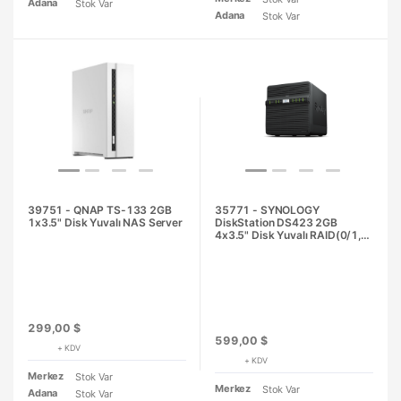
Adana
Stok Var
Adana
Stok Var
39751 - QNAP TS-133 2GB
35771 - SYNOLOGY
1x3.5" Disk Yuvalı NAS Server
DiskStation DS423 2GB
4x3.5" Disk Yuvalı RAID(0/1,5)
NAS Server
299,00 $
599,00 $
+ KDV
+ KDV
Merkez
Stok Var
Merkez
Stok Var
Adana
Stok Var