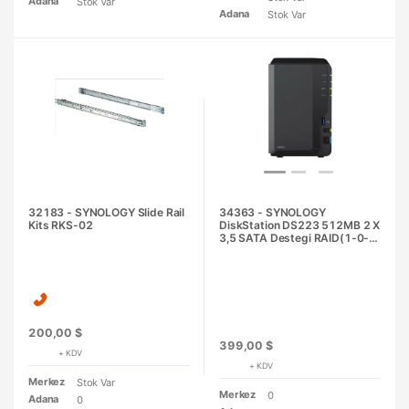
Adana
Stok Var
Adana
Stok Var
32183 - SYNOLOGY Slide Rail
34363 - SYNOLOGY
Kits RKS-02
DiskStation DS223 512MB 2 X
3,5 SATA Destegi RAID(1-0-
5-6-10) NAS Server
200,00 $
399,00 $
+ KDV
+ KDV
Merkez
Stok Var
Merkez
0
Adana
0