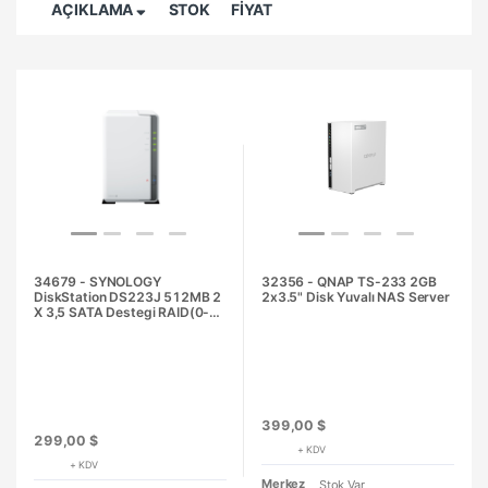
AÇIKLAMA
STOK
FİYAT
34679 - SYNOLOGY
32356 - QNAP TS-233 2GB
DiskStation DS223J 512MB 2
2x3.5" Disk Yuvalı NAS Server
X 3,5 SATA Destegi RAID(0-1)
NAS Server
399,00 $
299,00 $
+ KDV
+ KDV
Merkez
Stok Var