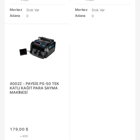
Merkez
Merkez
Stok Var
Stok Var
Adana
Adana
0
0
40022 - PAYSİS PS-50 TEK
KATLI KAĞIT PARA SAYMA
MAKİNESİ
179,00 $
+ KDV