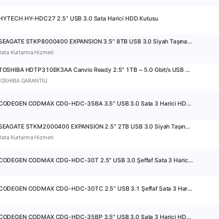
HYTECH HY-HDC27 2.5" USB 3.0 Sata Harici HDD Kutusu
32015 - SEAGATE STKP8000400 EXPANSION 3.5" 8TB USB 3.0 Siyah Taşınabilir Harddisk
Data Kurtarma Hizmeti
37773 - TOSHIBA HDTP310EK3AA Canvio Ready 2.5" 1TB ~ 5.0 Gbit/s USB 3.2 Gen1 Siyah Taşınabilir Harddisk
TOSHIBA GARANTİLİ
23145 - CODEGEN CODMAX CDG-HDC-35BA 3.5" USB 3.0 Sata 3 Harici HDD Kutusu
34100 - SEAGATE STKM2000400 EXPANSION 2.5" 2TB USB 3.0 Siyah Taşınabilir Harddisk
Data Kurtarma Hizmeti
23141 - CODEGEN CODMAX CDG-HDC-30T 2.5" USB 3.0 Şeffaf Sata 3 Harici HDD Kutusu
23142 - CODEGEN CODMAX CDG-HDC-30TC 2.5" USB 3.1 Şeffaf Sata 3 Harici HDD Kutusu
23146 - CODEGEN CODMAX CDG-HDC-35BP 3.5" USB 3.0 Sata 3 Harici HDD Kutusu