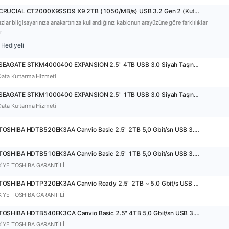
40743 - CRUCIAL CT2000X9SSD9 X9 2TB (1050/MB/s) USB 3.2 Gen 2 (Kutusuz) Siyah Taşınabilir Mini SSD
hızlar bilgisayarınıza anakartınıza kullandığınız kablonun arayüzüne göre farklılıklar
r
Hediyeli
34101 - SEAGATE STKM4000400 EXPANSION 2.5" 4TB USB 3.0 Siyah Taşınabilir Harddisk
Data Kurtarma Hizmeti
31957 - SEAGATE STKM1000400 EXPANSION 2.5" 1TB USB 3.0 Siyah Taşınabilir Harddisk
Data Kurtarma Hizmeti
33835 - TOSHIBA HDTB520EK3AA Canvio Basic 2.5" 2TB 5,0 Gbit/sn USB 3.2 Gen1 Siyah Taşınabilir Harddisk
36716 - TOSHIBA HDTB510EK3AA Canvio Basic 2.5" 1TB 5,0 Gbit/sn USB 3.2 Gen1 Siyah Taşınabilir Harddisk
KİYE TOSHIBA GARANTİLİ
37774 - TOSHIBA HDTP320EK3AA Canvio Ready 2.5" 2TB ~ 5.0 Gbit/s USB 3.2 Gen1 Siyah Taşınabilir Harddisk
KİYE TOSHIBA GARANTİLİ
36717 - TOSHIBA HDTB540EK3CA Canvio Basic 2.5" 4TB 5,0 Gbit/sn USB 3.2 Gen1 Siyah Taşınabilir Harddisk
KİYE TOSHIBA GARANTİLİ