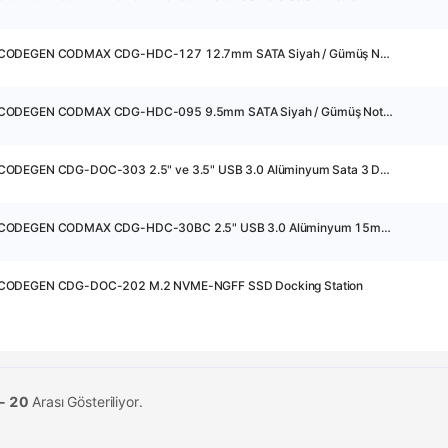
23367 - CODEGEN CODMAX CDG-HDC-127 12.7mm SATA Siyah / Gümüş Notebook Ekstra Hdd Yuvası
23366 - CODEGEN CODMAX CDG-HDC-095 9.5mm SATA Siyah / Gümüş Notebook Ekstra Hdd Yuvası
29423 - CODEGEN CDG-DOC-303 2.5" ve 3.5" USB 3.0 Alüminyum Sata 3 Docking Station
24733 - CODEGEN CODMAX CDG-HDC-30BC 2.5" USB 3.0 Alüminyum 15mm Disk Uyumlu Harici HDD Kutusu
 CODEGEN CDG-DOC-202 M.2 NVME-NGFF SSD Docking Station
 - 20
Arası Gösteriliyor.