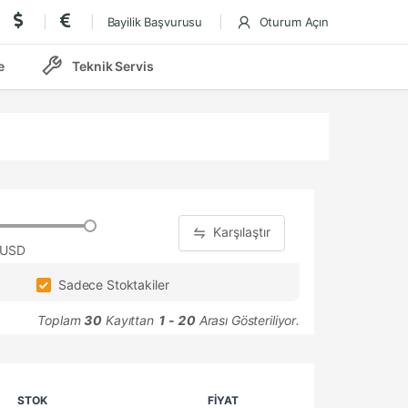
Bayilik Başvurusu
Oturum Açın
e
Teknik Servis
Karşılaştır
 USD
Sadece Stoktakiler
Toplam
30
Kayıttan
1 - 20
Arası Gösteriliyor.
STOK
FİYAT