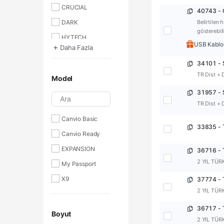
CRUCIAL
DARK
Belirtilen 
gösterebili
HYTECH
USB Kablo 
+
Daha Fazla
SEAGATE
TOSHIBA
TR Dist + 
Model
TWINMOS
Ara
TX
TR Dist + 
WESTERN
Canvio Basic
DIGITAL
Canvio Ready
EXPANSION
2 YIL TÜR
My Passport
X9
2 YIL TÜR
Boyut
2 YIL TÜR