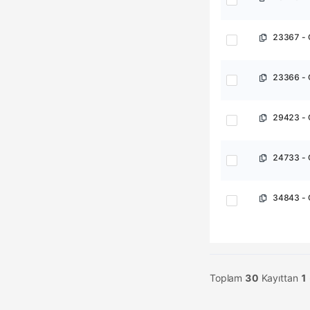
4TB
8TB
Devir Hızı
Ara
(1050/MB/s)
(1100/1050MB/s)
~ 5.0 Gbit/s
5,0 Gbit/sn
34843 -
Arabirim
Ara
Toplam
30
Kayıttan
1
Type-C USB