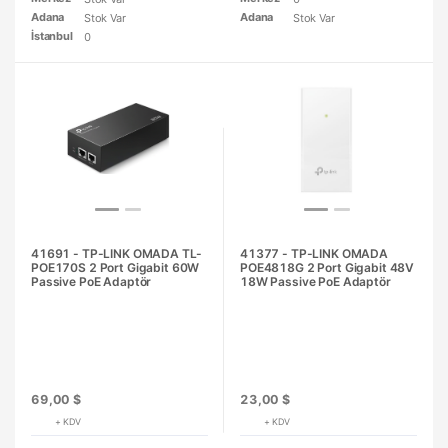
Adana
Adana
Stok Var
Stok Var
İstanbul
0
41691 - TP-LINK OMADA TL-
41377 - TP-LINK OMADA
POE170S 2 Port Gigabit 60W
POE4818G 2 Port Gigabit 48V
Passive PoE Adaptör
18W Passive PoE Adaptör
69,00 $
23,00 $
+ KDV
+ KDV