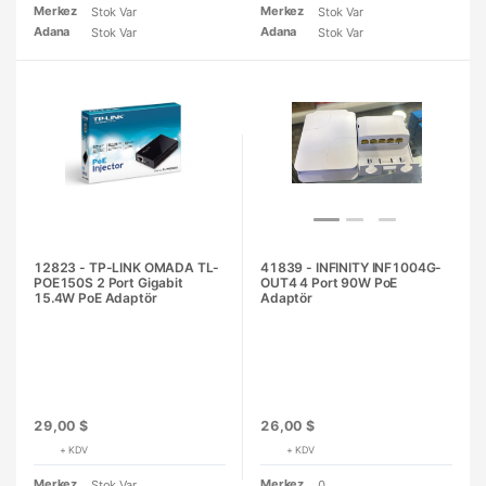
Merkez
Merkez
Stok Var
Stok Var
Adana
Adana
Stok Var
Stok Var
12823 - TP-LINK OMADA TL-
41839 - INFINITY INF1004G-
POE150S 2 Port Gigabit
OUT4 4 Port 90W PoE
15.4W PoE Adaptör
Adaptör
29,00 $
26,00 $
+ KDV
+ KDV
Merkez
Merkez
Stok Var
0