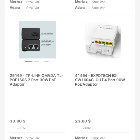
Merkez
Merkez
Stok Var
Stok Var
Adana
Adana
Stok Var
Stok Var
29169 - TP-LINK OMADA TL-
41454 - EXPOTECH EX-
POE160S 2 Port 30W PoE
SW1004G-OUT 4 Port 90W
Adaptör
PoE Adaptör
33,00 $
23,80 $
+ KDV
+ KDV
Merkez
Merkez
Stok Var
Stok Var