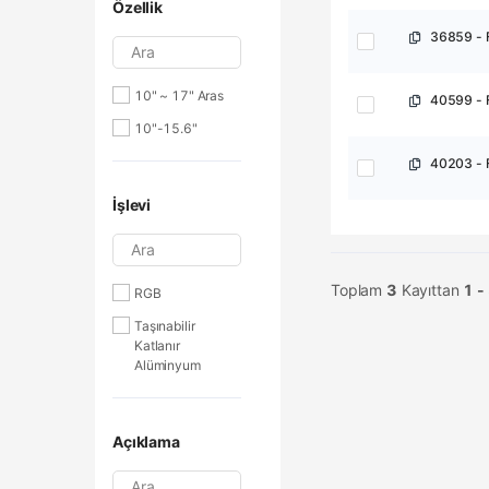
Özellik
Ara
10" ~ 17" Aras
40599 - 
10"-15.6"
İşlevi
Ara
Toplam
3
Kayıttan
1 -
RGB
Taşınabilir
Katlanır
Alüminyum
Açıklama
Ara