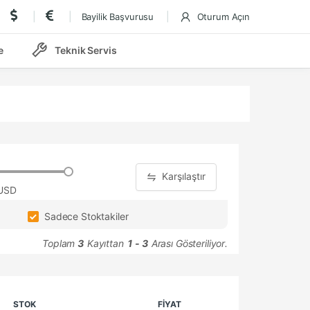
Bayilik Başvurusu
Oturum Açın
e
Teknik Servis
Karşılaştır
 USD
Sadece Stoktakiler
Toplam
3
Kayıttan
1 - 3
Arası Gösteriliyor.
STOK
FİYAT