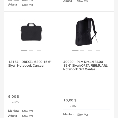
Adana
Stok Var
Adana
Stok Var
13164 - DREXEL 6300 15.6"
40930 - PLM Drexel 8600
Siyah Notebook Çantası
15.6" Siyah ORTA FERMUARLI
Notebook Sırt Çantası
9,00 $
10,00 $
+ KDV
+ KDV
Merkez
Stok Var
Merkez
Stok Var
Adana
Stok Var