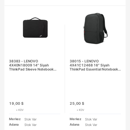
38383 - LENOVO
38015 - LENOVO
4X40N18009 14" Siyah
4X41C12468 16" Siyah
ThinkPad Sleeve Notebook
ThinkPad Essential Notebook
Kılıfı
Sırt Çantası
19,00 $
25,00 $
+ KDV
+ KDV
Merkez
Merkez
Stok Var
Stok Var
Adana
Adana
Stok Var
Stok Var