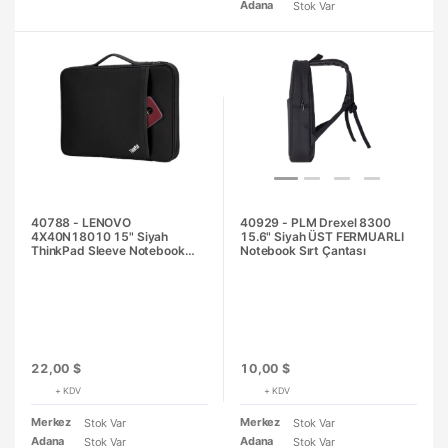
Adana
Stok Var
40788 - LENOVO
40929 - PLM Drexel 8300
4X40N18010 15" Siyah
15.6" Siyah ÜST FERMUARLI
ThinkPad Sleeve Notebook
Notebook Sırt Çantası
Kılıfı
22,00 $
10,00 $
+ KDV
+ KDV
Merkez
Merkez
Stok Var
Stok Var
Adana
Adana
Stok Var
Stok Var