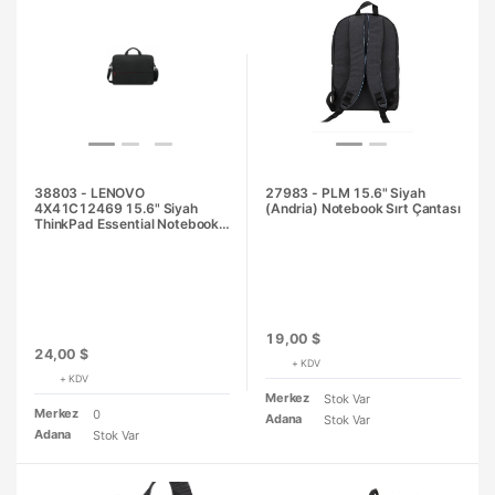
38803 - LENOVO
27983 - PLM 15.6" Siyah
4X41C12469 15.6" Siyah
(Andria) Notebook Sırt Çantası
ThinkPad Essential Notebook
Çantası
19,00 $
24,00 $
+ KDV
+ KDV
Merkez
Stok Var
Merkez
0
Adana
Stok Var
Adana
Stok Var