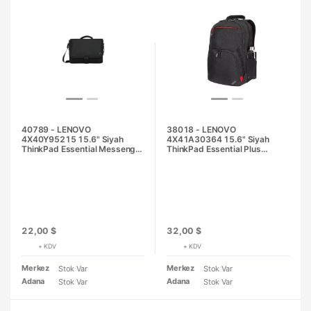
40789 - LENOVO
38018 - LENOVO
4X40Y95215 15.6" Siyah
4X41A30364 15.6" Siyah
ThinkPad Essential Messenger
ThinkPad Essential Plus
Notebook Çantası
Notebook Sırt Çantası
22,00 $
32,00 $
+ KDV
+ KDV
Merkez
Merkez
Stok Var
Stok Var
Adana
Adana
Stok Var
Stok Var