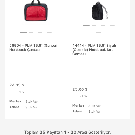
26504 - PLM 15.6" (Santori)
14414 - PLM 15.6" Siyah
Notebook Çantası
(Cosmic) Notebook Sırt
Çantası
24,35 $
25,00 $
+ KDV
+ KDV
Merkez
Stok Var
Merkez
Stok Var
Adana
Stok Var
Adana
Stok Var
Toplam
25
Kayıttan
1 - 20
Arası Gösteriliyor.