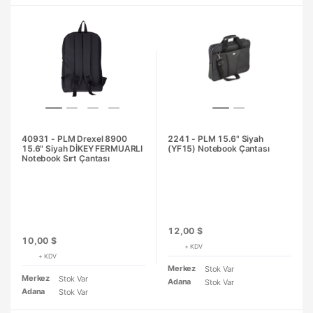
40931 - PLM Drexel 8900
2241 - PLM 15.6" Siyah
15.6" Siyah DİKEY FERMUARLI
(YF15) Notebook Çantası
Notebook Sırt Çantası
12,00 $
10,00 $
+ KDV
+ KDV
Merkez
Stok Var
Merkez
Stok Var
Adana
Stok Var
Adana
Stok Var