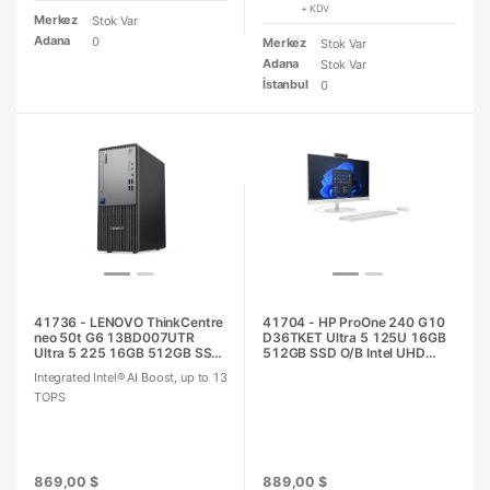
+ KDV
Merkez
Stok Var
Adana
0
Merkez
Stok Var
Adana
Stok Var
İstanbul
0
41736 - LENOVO ThinkCentre
41704 - HP ProOne 240 G10
neo 50t G6 13BD007UTR
D36TKET Ultra 5 125U 16GB
Ultra 5 225 16GB 512GB SSD
512GB SSD O/B Intel UHD
O/B UHD730 DOS Masaüstü
23.8" Beyaz DOS All in One PC
Integrated Intel® AI Boost, up to 13
PC
TOPS
869,00 $
889,00 $