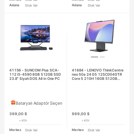
Adana
Adana
Stok Var
Stok Var
41156 - SUNCOM Plus SCA-
41684 - LENOVO ThinkCentre
112 i5-4590 8GB 512GB SSD
neo 50a 24 G5 12SC004GTR
23.8" Siyah DOS All in One PC
Core 5 210H 16GB 512GB
SSD O/B Intel UHD 23.8" Siyah
DOS All in One PC
Bataryalı Adaptör Seçeneği
399,00 $
969,00 $
+ KDV
+ KDV
Merkez
Merkez
Stok Var
Stok Var