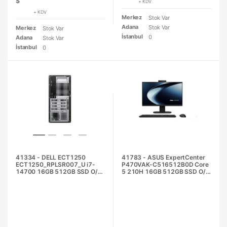
$
+ KDV
+ KDV
Merkez
Stok Var
Adana
Stok Var
Merkez
Stok Var
İstanbul
0
Adana
Stok Var
İstanbul
0
41334 - DELL ECT1250
41783 - ASUS ExpertCenter
ECT1250_RPLSR007_U i7-
P470VAK-C516512B0D Core
14700 16GB 512GB SSD O/B
5 210H 16GB 512GB SSD O/B
UHD730 Ubuntu Masaüstü PC
27" Siyah DOS All in One PC