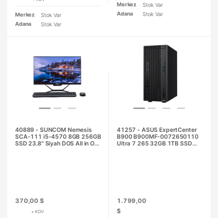
Merkez
Stok Var
Adana
Stok Var
Merkez
Stok Var
Adana
Stok Var
40889 - SUNCOM Nemesis
41257 - ASUS ExpertCenter
SCA-111 i5-4570 8GB 256GB
B900 B900MF-0072650110
SSD 23.8" Siyah DOS All in One
Ultra 7 265 32GB 1TB SSD
PC
8gb RTX5060 DOS Masaüstü
Bilgisayar
370,00 $
1.799,00
$
+ KDV