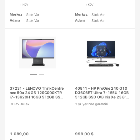
+ KDV
+ KDV
Merkez
Merkez
Stok Var
Stok Var
Adana
Adana
Stok Var
Stok Var
37231 - LENOVO ThinkCentre
40811 - HP ProOne 240 G10
neo 50a 24 G5 12SC000KTR
D36C6ET Ultra 7-155U 16GB
i7-13620H 16GB 512GB SSD
512GB SSD O/B Iris Xe 23.8"
O/B Intel UHD 23.8" Ay Grisi
Siyah DOS All in One PC
DDR5 Bellek
3 yıl yerinde garantili
DOS All in One PC
1.089,00
999,00 $