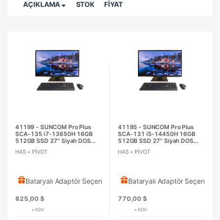
AÇIKLAMA
STOK
FİYAT
41199 - SUNCOM Pro Plus
41195 - SUNCOM Pro Plus
SCA-135 i7-13650H 16GB
SCA-131 i5-14450H 16GB
512GB SSD 27" Siyah DOS
512GB SSD 27" Siyah DOS
AIO PC Pivot Ayak
AIO PC Pivot Ayak
HAS + PİVOT
HAS + PİVOT
Bataryalı Adaptör Seçeneği
Bataryalı Adaptör Seçeneği
825,00 $
770,00 $
+ KDV
+ KDV