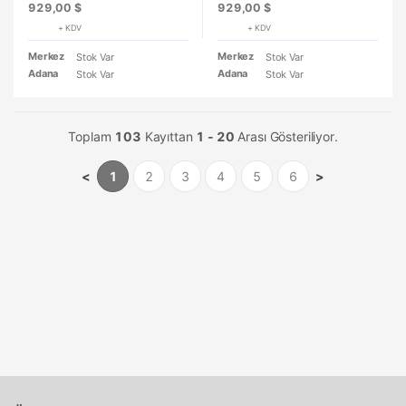
929,00 $
929,00 $
+ KDV
+ KDV
Merkez
Merkez
Stok Var
Stok Var
Adana
Adana
Stok Var
Stok Var
Toplam
103
Kayıttan
1 - 20
Arası Gösteriliyor.
<
1
2
3
4
5
6
>