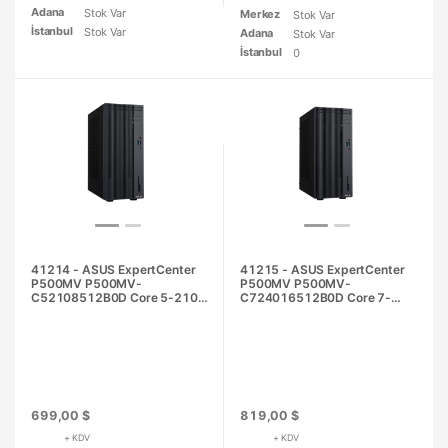
Adana
Stok Var
Merkez
Stok Var
İstanbul
Stok Var
Adana
Stok Var
İstanbul
0
41214 - ASUS ExpertCenter
41215 - ASUS ExpertCenter
P500MV P500MV-
P500MV P500MV-
C52108512B0D Core 5-210H
C724016512B0D Core 7-
8GB 512GB SSD O/B Intel UHD
240H 16GB 512GB SSD O/B
DOS Masaüstü PC
Intel UHD DOS Masaüstü PC
699,00 $
819,00 $
+ KDV
+ KDV