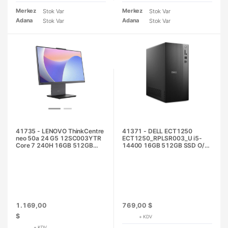
Merkez
Merkez
Stok Var
Stok Var
Adana
Adana
Stok Var
Stok Var
41735 - LENOVO ThinkCentre
41371 - DELL ECT1250
neo 50a 24 G5 12SC003YTR
ECT1250_RPLSR003_U i5-
Core 7 240H 16GB 512GB
14400 16GB 512GB SSD O/B
SSD O/B Intel UHD 23.8" Ay
UHD730 Ubuntu Masaüstü PC
Grisi DOS All in One PC
1.169,00
769,00 $
$
+ KDV
+ KDV