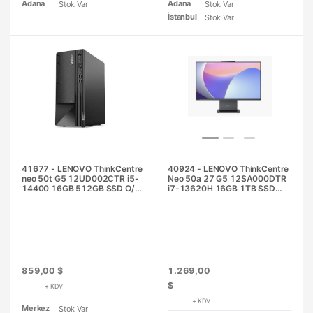
Adana
Adana
Stok Var
Stok Var
İstanbul
Stok Var
41677 - LENOVO ThinkCentre
40924 - LENOVO ThinkCentre
neo 50t G5 12UD002CTR i5-
Neo 50a 27 G5 12SA000DTR
14400 16GB 512GB SSD O/B
i7-13620H 16GB 1TB SSD
UHD730 DOS Masaüstü PC
O/B Intel UHD 27" Ay Grisi DOS
All in One PC
859,00 $
1.269,00
$
+ KDV
+ KDV
Merkez
Stok Var