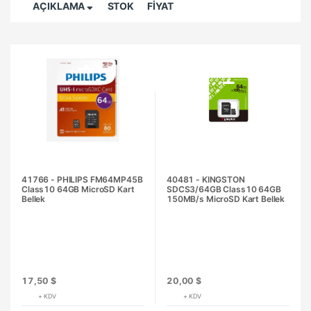
AÇIKLAMA
STOK
FİYAT
41766 - PHILIPS FM64MP45B
40481 - KINGSTON
Class10 64GB MicroSD Kart
SDCS3/64GB Class10 64GB
Bellek
150MB/s MicroSD Kart Bellek
17,50 $
20,00 $
+ KDV
+ KDV