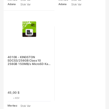
Adana
Adana
Stok Var
Stok Var
40106 - KINGSTON
SDCS3/256GB Class10
256GB 150MB/s MicroSD Kart
Bellek
45,00 $
+ KDV
Merkez
Stok Var