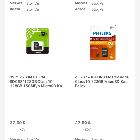
Merkez
Merkez
Stok Var
Stok Var
Adana
Adana
Stok Var
Stok Var
39757 - KINGSTON
41767 - PHILIPS FM12MP45B
SDCS3/128GB Class10
Class10 128GB MicroSD Kart
128GB 150MB/s MicroSD Kart
Bellek
Bellek
27,50 $
27,50 $
+ KDV
+ KDV
Merkez
Merkez
Stok Var
Stok Var