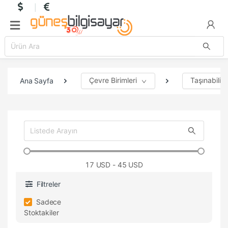
Çevre Birimleri
Taşınabilir 
Ana Sayfa
17
USD - 45 USD
Filtreler
Sadece
Stoktakiler