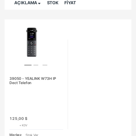
AÇIKLAMA
STOK
FİYAT
39050 - YEALINK W73H IP
Dect Telefon
125,00 $
+ KDV
Merkez
Stok Var