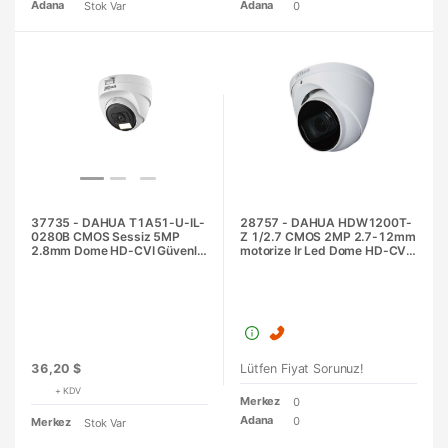
Adana
Adana
Stok Var
0
37735 - DAHUA T1A51-U-IL-
28757 - DAHUA HDW1200T-
0280B CMOS Sessiz 5MP
Z 1/2.7 CMOS 2MP 2.7-12mm
2.8mm Dome HD-CVI Güvenlik
motorize Ir Led Dome HD-CVI
Kamerası
Güvenlik Kamerası
36,20 $
Lütfen Fiyat Sorunuz!
+ KDV
Merkez
0
Adana
0
Merkez
Stok Var