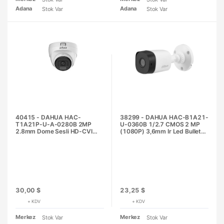
Adana
Adana
Stok Var
Stok Var
40415 - DAHUA HAC-
38299 - DAHUA HAC-B1A21-
T1A21P-U-A-0280B 2MP
U-0360B 1/2.7 CMOS 2 MP
2.8mm Dome Sesli HD-CVI
(1080P) 3,6mm Ir Led Bullet
Güvenlik Kamerası
HD-CVI Güvenlik Kamerası
30,00 $
23,25 $
+ KDV
+ KDV
Merkez
Merkez
Stok Var
Stok Var