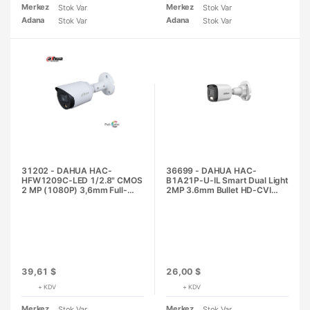
Merkez
Merkez
Stok Var
Stok Var
Adana
Adana
Stok Var
Stok Var
31202 - DAHUA HAC-
36699 - DAHUA HAC-
HFW1209C-LED 1/2.8" CMOS
B1A21P-U-IL Smart Dual Light
2 MP (1080P) 3,6mm Full-
2MP 3.6mm Bullet HD-CVI
color Bullet HD-CVI Güvenlik
Güvenlik Kamerası
Kamerası
39,61 $
26,00 $
+ KDV
+ KDV
Merkez
Merkez
Stok Var
Stok Var