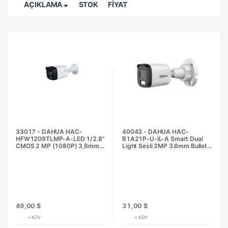
AÇIKLAMA
STOK
FİYAT
33017 - DAHUA HAC-
40043 - DAHUA HAC-
HFW1209TLMP-A-LED 1/2.8"
B1A21P-U-IL-A Smart Dual
CMOS 2 MP (1080P) 3,6mm
Light Sesli 2MP 3.6mm Bullet
Full-Color Sesli Bullet HD-CVI
HD-CVI Güvenlik Kamerası
Güvenlik Kamerası
49,00 $
31,00 $
+ KDV
+ KDV