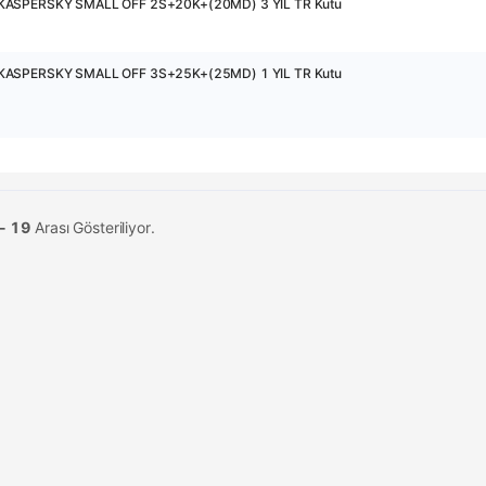
KASPERSKY SMALL OFF 2S+20K+(20MD) 3 YIL TR Kutu
KASPERSKY SMALL OFF 3S+25K+(25MD) 1 YIL TR Kutu
 - 19
Arası Gösteriliyor.