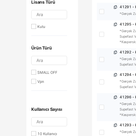
Lisans Türü
41291 - K
Ara
*Gerçek Z
41295 - 
Kutu
*Gerçek Za
Supefast V
*Kaspersk
Ürün Türü
41292 - K
Ara
*Gerçek Za
Supefast VP
SMALL OFF
41294 - K
Vpn
*Gerçek Za
Supefast VP
41296 - 
*Gerçek Za
Kullanıcı Sayısı
Supefast V
*Kaspersk
Ara
41293 - K
*Gerçek Za
10 Kullanıcı