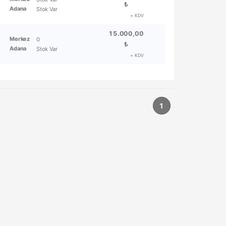
₺
Adana
Stok Var
+ KDV
15.000,00
Merkez
0
₺
Adana
Stok Var
+ KDV
1