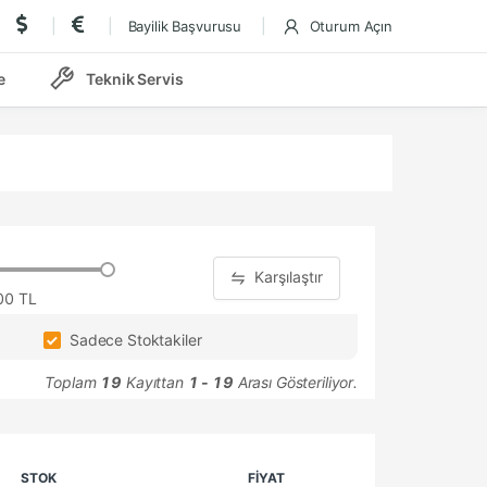
Bayilik Başvurusu
Oturum Açın
e
Teknik Servis
Karşılaştır
00 TL
Sadece Stoktakiler
Toplam
19
Kayıttan
1 - 19
Arası Gösteriliyor.
STOK
FİYAT