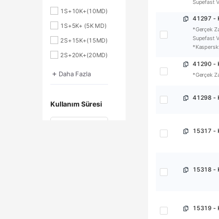
Supefast VP
1S+10K+(10MD)
41297 - 
1S+5K+ (5K MD)
*Gerçek Za
Supefast V
2S+15K+(15MD)
*Kaspersk
2S+20K+(20MD)
41290 - K
3 Kullanıcı
+
Daha Fazla
*Gerçek Z
3S+25K+(25MD)
41298 - K
5 Kullanıcı
Kullanım Süresi
Ara
15317 - 
1 Yıl
1 YIL
15318 - 
3 YIL
Dil
15319 - 