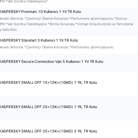
N *Veri Sızıntısı Denetleyicisi"
KASPERSKY Premium 10 Kullanıcı 1 Yıl TR Kutu
manlı Antivirüs *Çevrimiçi Ödeme Koruması *Performans optimizasyonu *Sınırsız
PN *Veri Sızıntısı Denetleyicisi *Kimlik Koruması *Uzman Virüs Kontrolü ve Temizleme
y Safe Kids
ASPERSKY Standart 3 Kullanıcı 1 Yıl TR Kutu
amanlı Antivirüs *Çevrimiçi Ödeme Koruması *Performans optimizasyonu
ASPERSKY Secure Connection Vpn 5 Kullanıcı 1 Yıl TR Kutu
KASPERSKY SMALL OFF 1S+10K+(10MD) 1 YIL TR Kutu
KASPERSKY SMALL OFF 2S+15K+(15MD) 1 YIL TR Kutu
KASPERSKY SMALL OFF 2S+15K+(15MD) 3 YIL TR Kutu