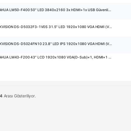
41475 - DAHUA LM50-F400 50" LED 3840x2160 3x HDMI+1x USB Güvenlik Monitörü
38639 - HIKVISION DS-D5032F3-1V0S 31.5" LED 1920x1080 VGA HDMI (VESA) Güvenlik Monitörü
36807 - HIKVISION DS-D5024FN10 23.8" LED IPS 1920x1080 VGA HDMI (VESA) Güvenlik Monitörü
32825 - DAHUA LM43-F200 43" LCD 1920x1080 VGA(D-Sub)×1, HDMI×1 Güvenlik Monitörü
 4
Arası Gösteriliyor.