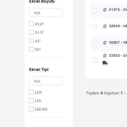
Ekran Boyutu
Ara
23.8"
31.5"
43"
50"
Ekran Tipi
Ara
LCD
Toplam
4
Kayıttan
1 -
LED
LED IPS