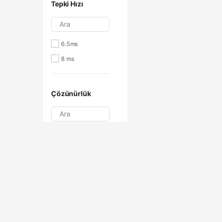
Tepki Hızı
Ara
6.5ms
8 ms
Çözünürlük
Ara
1920x1080
3840x2160
Video Çıkış
Ara