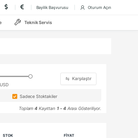
Bayilik Başvurusu
Oturum Açın
e
Teknik Servis
Karşılaştır
 USD
Sadece Stoktakiler
Toplam
4
Kayıttan
1 - 4
Arası Gösteriliyor.
STOK
FİYAT