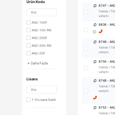
Ürün Kodu
Ara
Tubitak / TS
sahiptir.
ANZ-100F
8836 - ANZ
ANZ-100-RN
ANZ-200F
ANZ-200-RN
Tubitak / TS
sahiptir.
ANZ-25F
ANZ-25-RN
+
Daha Fazla
Tubitak / TS
ANZ-300F
sahiptir.
ANZ-500F
Lisans
ANZ-50F
Tubitak / TS
Ara
sahiptir.
ANZ-50-RN
ANZ-80F
1 Yıl Lisans Dahil
Tubitak / TS