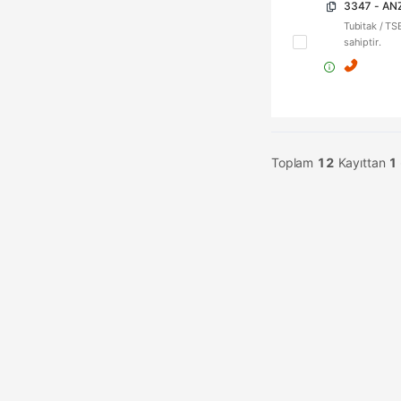
Tubitak / TS
VPN
sahiptir.
Ara
VPN
Toplam
12
Kayıttan
1
İçerik Filtreleme
Ara
İçerik Filtreleme
Var
Tür
Ara
Firewall