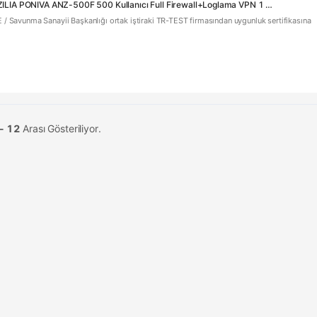
3347 - ANZILIA PONIVA ANZ-500F 500 Kullanıcı Full Firewall+Loglama VPN 1 Yıl Lisans Dahil Firewall
E / Savunma Sanayii Başkanlığı ortak iştiraki TR-TEST firmasından uygunluk sertifikasına
 - 12
Arası Gösteriliyor.