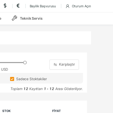
Bayilik Başvurusu
Oturum Açın
e
Teknik Servis
Karşılaştır
 USD
Sadece Stoktakiler
Toplam
12
Kayıttan
1 - 12
Arası Gösteriliyor.
STOK
FİYAT