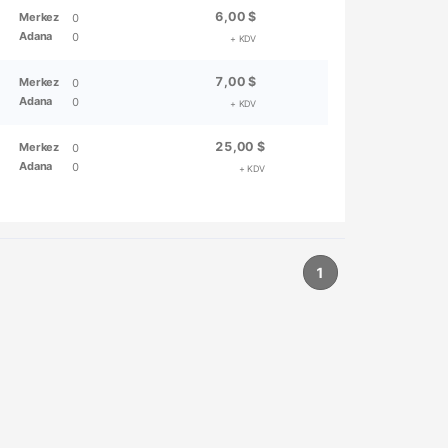
6,00 $
Merkez
0
Adana
0
+ KDV
7,00 $
Merkez
0
Adana
0
+ KDV
25,00 $
Merkez
0
Adana
0
+ KDV
1