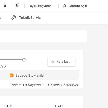
Bayilik Başvurusu
Oturum Açın
e
Teknik Servis
Karşılaştır
 USD
Sadece Stoktakiler
Toplam
10
Kayıttan
1 - 10
Arası Gösteriliyor.
STOK
FİYAT