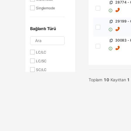
T91-M0988-10
Singlemode
T91-M0988-30
Bağlantı Türü
Ara
30083 - 
LC/LC
LC/SC
SC/LC
SC/SC
Toplam
10
Kayıttan
1
Fiber Çapı
Ara
50/125