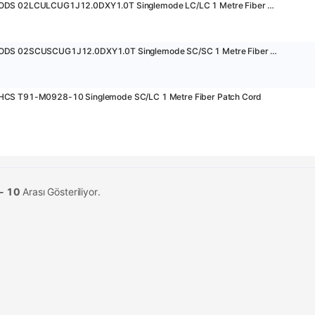
28774 - ODS 02LCULCUG1J12.0DXY1.0T Singlemode LC/LC 1 Metre Fiber Patch Cord
29199 - ODS 02SCUSCUG1J12.0DXY1.0T Singlemode SC/SC 1 Metre Fiber Patch Cord
HCS T91-M0928-10 Singlemode SC/LC 1 Metre Fiber Patch Cord
 - 10
Arası Gösteriliyor.