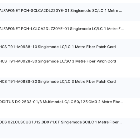
36901 - ALFAFONET PCH-SCLCA2DLZ20YE-01 Singlemode SC/LC 1 Metre Fiber Patch Cord
39645 - ALFAFONET PCH-LCLCA2DLZ20YE-01 Singlemode LC/LC 1 Metre Fiber Patch Cord
HCS T91-M0988-10 Singlemode LC/LC 1 Metre Fiber Patch Cord
HCS T91-M0928-30 Singlemode LC/SC 3 Metre Fiber Patch Cord
HCS T91-M0988-30 Singlemode LC/LC 3 Metre Fiber Patch Cord
15916 - DIGITUS DK-2533-01/3 Multimode LC/LC 50/125 OM3 2 Metre Fiber Patch Cord
28199 - ODS 02LCUSCUG1J12.0DXY1.0T Singlemode SC/LC 1 Metre Fiber Patch Cord