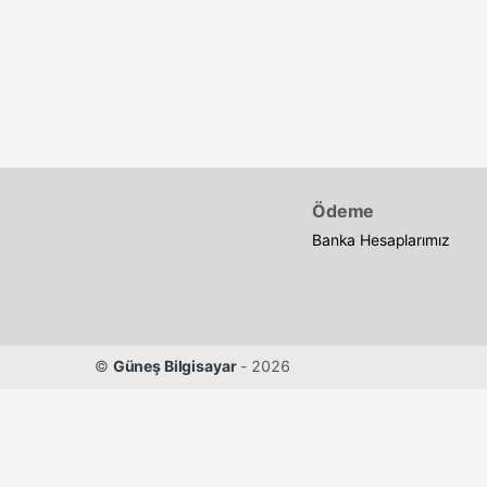
Band Genişliği
Ara
OM3
Uzunluk
Ödeme
Banka Hesaplarımız
Ara
1 Metre
2 Metre
3 Metre
©
Güneş Bilgisayar
- 2026
Açıklama1
Ara