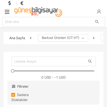
Barkod Ürünleri (OT-VT)
E
Ana Sayfa
0
USD - -1 USD
Filtreler
Sadece
Stoktakiler