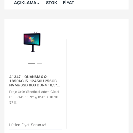
AÇIKLAMA
STOK
FİYAT
41347 - QUANMAX Q-
1850AG İ5-12450U 256GB
NVMe SSD 8GB DDR4 18,5"
Multi Dokunmatik WİFİ
Proje Ürün Yöneticisi Adem Güzel
ENDUSTRIYEL PANEL PC
0530 149 33 92 // 0505 610 30
57 !!!
Lütfen Fiyat Sorunuz!