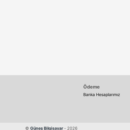
Akü )
(2x12v 7AH Akü
)
(2x12v 7AH Akü)
(2x12v 9AH Akü
)
(4x12v 9AH Akü
)
(6x12v 7AH Akü
)
(6x12v 9AH Akü
)
Ödeme
(6X12V7AH Akü
Banka Hesaplarımız
)
2X7AH Akü
©
Güneş Bilgisayar
- 2026