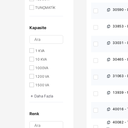
TUNÇMATİK
30590 - 
33853 - 
Kapasite
Ara
33031 - 
1 KVA
10 KVA
30465 - 
1000VA
31063 - 
1200 VA
1500 VA
1600 VA
+
Daha Fazla
2 KVA
40016 - 
2000 VA
Renk
2200 VA
40082 - 
Ara
3 KVA