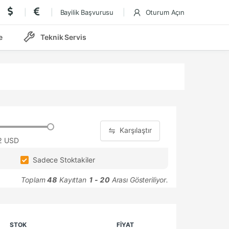
Bayilik Başvurusu
Oturum Açın
e
Teknik Servis
Karşılaştır
2 USD
Sadece Stoktakiler
Toplam
48
Kayıttan
1 - 20
Arası Gösteriliyor.
STOK
FİYAT