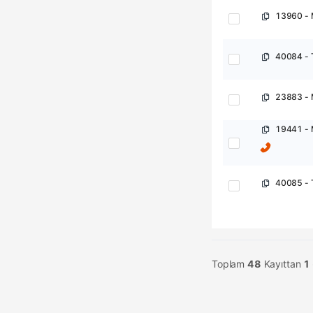
1/1 Faz
40084 - 
Akü Yapısı
Ara
( 6x12v 9AH Akü
)
( 6X9AH )
40085 - 
(16x12v 7AH
Akü )
(16x12v 9AH
Akü )
+
Daha Fazla
(20x12v 7 ah )
Toplam
48
Kayıttan
1
(20x12v 7AH
Akü )
(20x12v 9AH